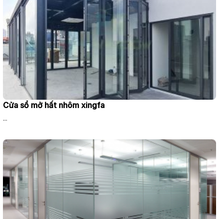
Cửa sổ mở hất nhôm xingfa
...