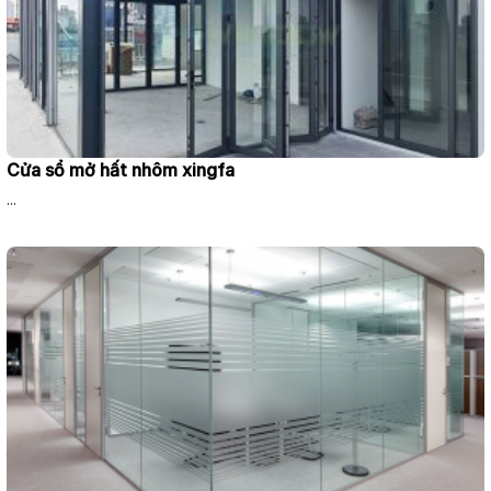
Cửa sổ mở hất nhôm xingfa
...