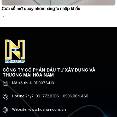
Cửa sổ mở quay nhôm xingfa nhập khẩu
...
CÔNG TY CỔ PHẦN ĐẦU TƯ XÂY DỰNG VÀ
THƯƠNG MẠI HÒA NAM
Mã số thuế: 0110076410
Hotline 24/7
:
091.772.8386
-
0936.864.468
Website: www.hoanamcons.vn