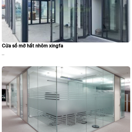
Cửa sổ mở hất nhôm xingfa
...