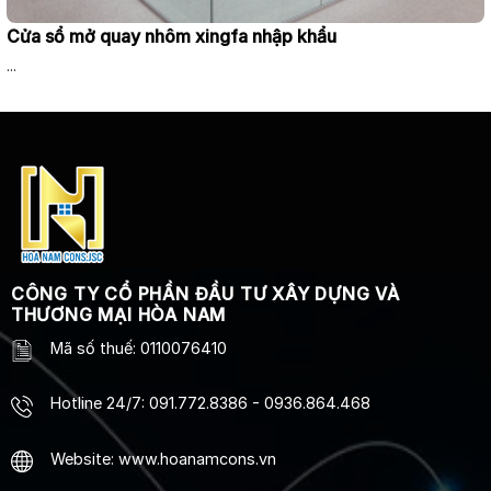
Cửa sổ mở quay nhôm xingfa nhập khẩu
...
CÔNG TY CỔ PHẦN ĐẦU TƯ XÂY DỰNG VÀ
THƯƠNG MẠI HÒA NAM
Mã số thuế: 0110076410
Hotline 24/7
:
091.772.8386
-
0936.864.468
Website: www.hoanamcons.vn