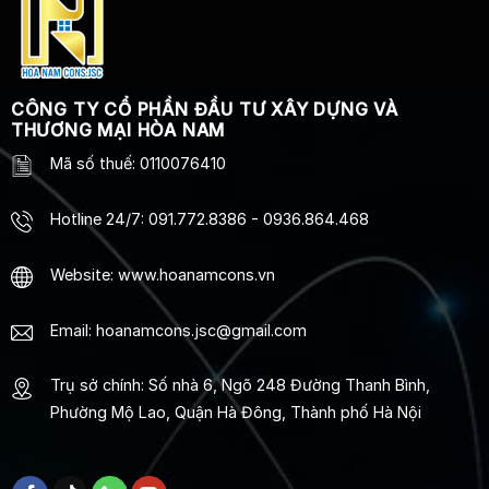
CÔNG TY CỔ PHẦN ĐẦU TƯ XÂY DỰNG VÀ
THƯƠNG MẠI HÒA NAM
Mã số thuế: 0110076410
Hotline 24/7
:
091.772.8386
-
0936.864.468
Website: www.hoanamcons.vn
Email: hoanamcons.jsc@gmail.com
Trụ sở chính: Số nhà 6, Ngõ 248 Đường Thanh Bình,
Phường Mộ Lao, Quận Hà Đông, Thành phố Hà Nội