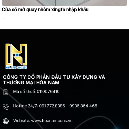
Cửa sổ mở quay nhôm xingfa nhập khẩu
...
CÔNG TY CỔ PHẦN ĐẦU TƯ XÂY DỰNG VÀ
THƯƠNG MẠI HÒA NAM
Mã số thuế: 0110076410
Hotline 24/7
:
091.772.8386
-
0936.864.468
Website: www.hoanamcons.vn