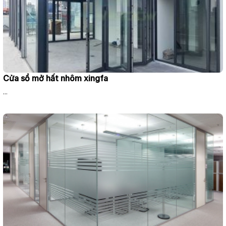
Cửa sổ mở hất nhôm xingfa
...